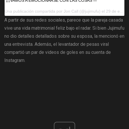
¡¡¡VAMOS A EMOCIONARSE CON LAS COSAS !!!
Una publicación compartida por
Jon Call
(@jujimufu) el 29 de enero de 2019 a las 7:52 a.m.PST
A partir de sus redes sociales, parece que la pareja casada
vive una vida matrimonial feliz bajo el radar. Si bien Jujimufu
no dio detalles detallados sobre su esposa, la mencionó en
una entrevista. Además, el levantador de pesas viral
compartió un par de videos de goles en su cuenta de
Instagram.