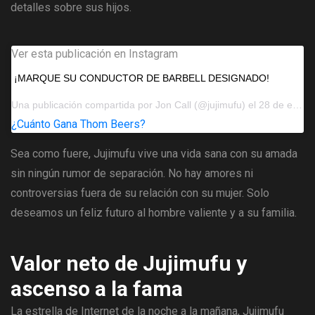
detalles sobre sus hijos.
Ver esta publicación en Instagram
¡MARQUE SU CONDUCTOR DE BARBELL DESIGNADO!
Una publicación compartida por
Jon Call
(@jujimufu) el 28 de enero de 2019 a las 10:06 a.m.PST
¿Cuánto Gana Thom Beers?
Sea como fuere, Jujimufu vive una vida sana con su amada
sin ningún rumor de separación. No hay amores ni
controversias fuera de su relación con su mujer. Solo
deseamos un feliz futuro al hombre valiente y a su familia.
Valor neto de Jujimufu y
ascenso a la fama
La estrella de Internet de la noche a la mañana, Jujimufu