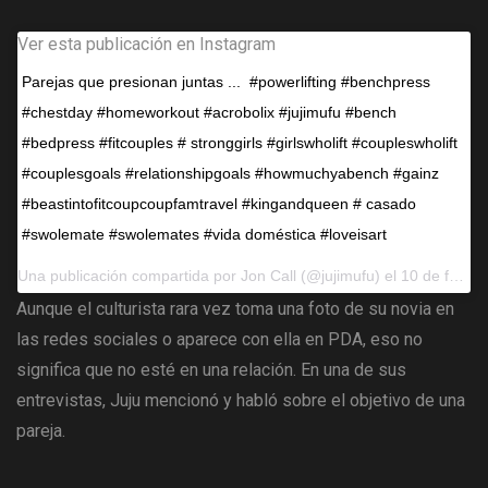
Ver esta publicación en Instagram
Parejas que presionan juntas ... ️ #powerlifting #benchpress
#chestday #homeworkout #acrobolix #jujimufu #bench
#bedpress #fitcouples # stronggirls #girlswholift #coupleswholift
#couplesgoals #relationshipgoals #howmuchyabench #gainz
#beastintofitcoupcoupfamtravel #kingandqueen # casado
#swolemate #swolemates #vida doméstica #loveisart
Una publicación compartida por
Jon Call
(@jujimufu) el 10 de febrero de 2017 a las 11:57 a.m.PST
Aunque el culturista rara vez toma una foto de su novia en
las redes sociales o aparece con ella en PDA, eso no
significa que no esté en una relación. En una de sus
entrevistas, Juju mencionó y habló sobre el objetivo de una
pareja.