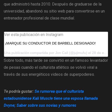
que administró hasta 2010. Después de graduarse de la
universidad, abandonó su sitio web para convertirse en un
entrenador profesional de clase mundial.
Ver esta publicación en Instagram
¡MARQUE SU CONDUCTOR DE BARBELL DESIGNADO!
Una publicación compartida por
Jon Call
(@jujimufu) el 28 de enero de 2019 a las 10:06 a.m.PST
Sobre todo, más tarde se convirtió en un famoso levantador
de pesas cuando el culturista atlético se volvió viral a
través de sus energéticos videos de superpoderes.
Te podría gustar:
Se rumorea que el culturista
estadounidense Kali Muscle tiene una esposa llamada
Dvyne; Saber sobre sus novias y rumores