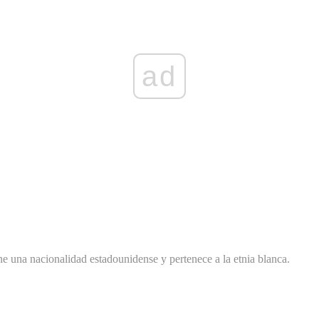
ad
i Melber
e una nacionalidad estadounidense y pertenece a la etnia blanca.