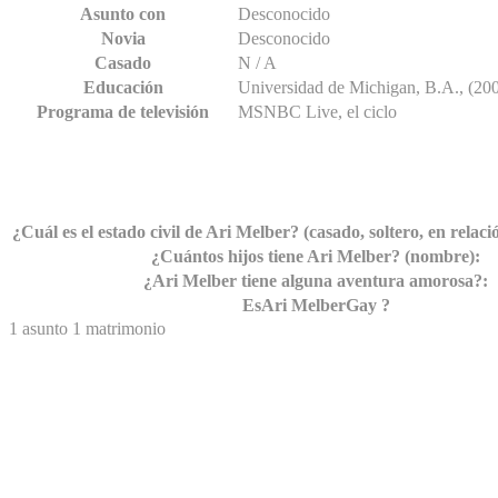
Asunto con
Desconocido
Novia
Desconocido
Casado
N / A
Educación
Universidad de Michigan, B.A., (200
Programa de televisión
MSNBC Live, el ciclo
Relaciones cortas Estadísticas de 
¿Cuál es el estado civil de Ari Melber? (casado, soltero, en relaci
¿Cuántos hijos tiene Ari Melber? (nombre):
¿Ari Melber tiene alguna aventura amorosa?:
Es
Ari Melber
Gay ?
1 asunto
1 matrimonio