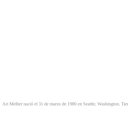
Vida temprana y educación de Ar
Ari Melber nació el 31 de marzo de 1980 en Seattle, Washington. Tien