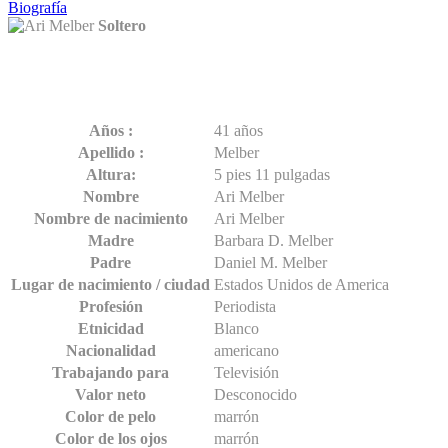
Biografía
Soltero
Hechos de Ari Melber
Años :
41 años
Apellido :
Melber
Altura:
5 pies 11 pulgadas
Nombre
Ari Melber
Nombre de nacimiento
Ari Melber
Madre
Barbara D. Melber
Padre
Daniel M. Melber
Lugar de nacimiento / ciudad
Estados Unidos de America
Profesión
Periodista
Etnicidad
Blanco
Nacionalidad
americano
Trabajando para
Televisión
Valor neto
Desconocido
Color de pelo
marrón
Color de los ojos
marrón