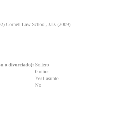
2) Cornell Law School, J.D. (2009)
Ari Melber
ón o divorciado):
Soltero
0 niños
Yes1 asunto
No