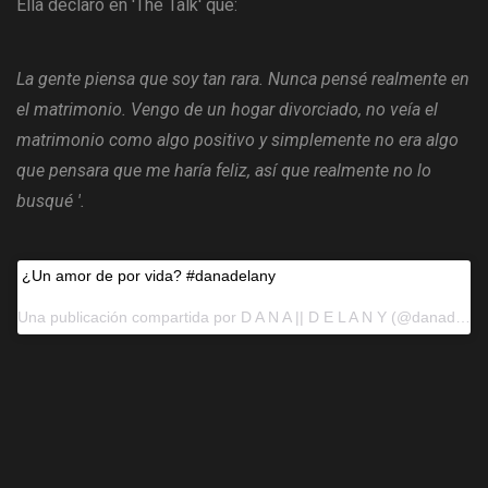
Ella declaró en 'The Talk' que:
La gente piensa que soy tan rara. Nunca pensé realmente en
el matrimonio. Vengo de un hogar divorciado, no veía el
matrimonio como algo positivo y simplemente no era algo
que pensara que me haría feliz, así que realmente no lo
busqué '.
¿Un amor de por vida? #danadelany
Una publicación compartida por D A N A || D E L A N Y (@danadelanyfans) el 19 de mayo de 2017 a las 11:27 pm PDT