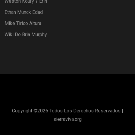
Weston Koury Y Erin
Ethan Munck Edad
Mike Tirico Altura
Wiki De Bria Murphy
Copyright ©
2026 Todos Los Derechos Reservados |
sierraviva.org