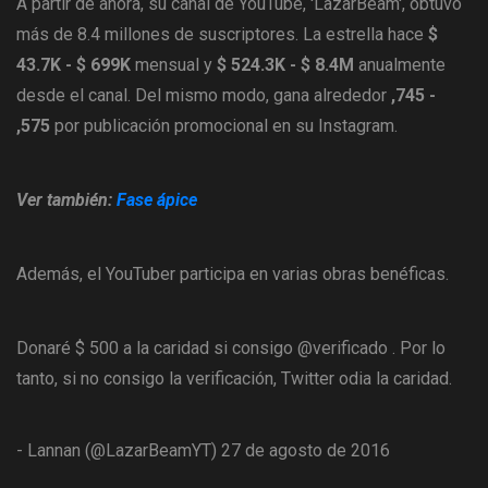
A partir de ahora, su canal de YouTube, 'LazarBeam', obtuvo
más de 8.4 millones de suscriptores. La estrella hace
$
43.7K - $ 699K
mensual y
$ 524.3K - $ 8.4M
anualmente
desde el canal. Del mismo modo, gana alrededor
,745 -
,575
por publicación promocional en su Instagram.
Ver también:
Fase ápice
Además, el YouTuber participa en varias obras benéficas.
Donaré $ 500 a la caridad si consigo @verificado . Por lo
tanto, si no consigo la verificación, Twitter odia la caridad.
- Lannan (@LazarBeamYT) 27 de agosto de 2016