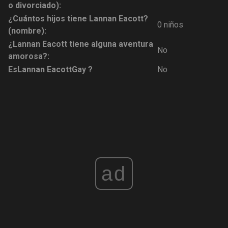
o divorciado):
¿Cuántos hijos tiene Lannan Eacott?
0 niños
(nombre):
¿Lannan Eacott tiene alguna aventura
No
amorosa?:
Es
Lannan Eacott
Gay ?
No
ad