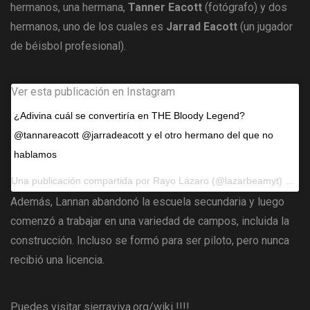
hermanos, una hermana,
Tanner Eacott
(fotógrafo) y dos
hermanos, uno de los cuales es
Jarrad Eacott
(un jugador
de béisbol profesional).
Ver esta publicación en Instagram
¿Adivina cuál se convertiría en THE Bloody Legend?
@tannareacott @jarradeacott y el otro hermano del que no
hablamos
Una publicación compartida por
Rayo Lázaro
(@lazarbeamyt) el 19 de enero de 2017 a las 5:48 pm PST
Además, Lannan abandonó la escuela secundaria y luego
comenzó a trabajar en una variedad de campos, incluida la
construcción. Incluso se formó para ser piloto, pero nunca
recibió una licencia.
Puedes visitar
sierraviva.org/wiki
!!!!