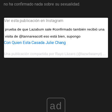
no ha confirmado nada sobre su sexualidad.
Ver esta publicación en Instagram
prueba de que Lazabum sale #confirmado también recibió una
visita de @tannareacott eso está bien, supongo
Con Quien Esta Casada Julie Chang
Una publicación compartida por
Rayo Lázaro
(@lazarbeamyt) el 15 de mayo de 2017 a las 5:26 pm PDT
ad