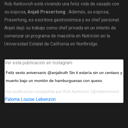
Rob Kerkovich está viviendo una feliz vida de casado con
su esposa,
Anjali Prasertong
. Además, su esposa,
Prasertong, es escritora gastronómica y ex chef personal.
Anjali dejó su trabajo como chef privada en un intento de
comenzar un programa de maestría en Nutrición en la
Universidad Estatal de California en Northridge.
Ver esta publicación en Instagram
Feliz sexto aniversario @anjaliruth Sin ti estaría sin un centavo y
muerto bajo un montón de hamburguesas con queso.
Una publicación compartida por
Rob Kerkovich
(@robkerkovich) el 3 de septiembre de 2017 a las 9:06 am PDT
Paloma Louise Lebenzon