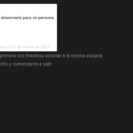
z aniversario para mi persona
 21 de enero de 2019 a las 4:10 a.m.PST
 primera vez mientras asistían a la misma escuela
otro y comenzaron a salir.