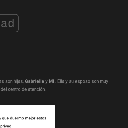
ad
as son hijas,
Gabrielle
y
Mi
. Ella y su esposo son muy
 del centro de atención.
a que duermo mejor estos
pprived