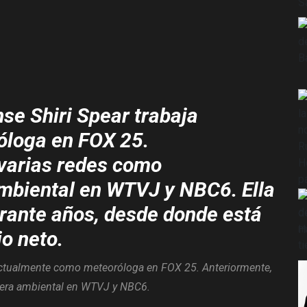
se Shiri Spear trabaja
loga en FOX 25.
 varias redes como
mbiental en WTVJ y NBC6. Ella
urante años, desde donde está
o neto.
 actualmente como meteoróloga en FOX 25. Anteriormente,
rtera ambiental en WTVJ y NBC6.