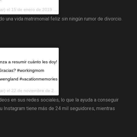
l 15 de enero de 2019 a las 5:38 am PST
do una vida matrimonial feliz sin ningún rumor de divorcio.
nza a resumir cuánto les doy!
e Gracias? #workingmom
ewengland #vacationmemories
22 de noviembre de 2018 a las 3:40 a.m.PST
deos en sus redes sociales, lo que la ayuda a conseguir
su Instagram tiene más de 24 mil seguidores, mientras