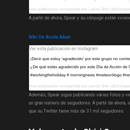
Una publicación compartida por
Lanza Shiri
(@shirispear) e
A partir de ahora, Spear y su cónyuge están vivien
Wiki De Arcilla Aiken
Ver esta publicación en Instagram
¡Decir que estoy 'agradecido' por este grupo no comie
¿De qué estás agradecido por este Día de Acción d
#workingtheholiday # morningnews #meteorólogo #n
Una publicación compartida por
Lanza Shiri
(@shirispear) el 
Además, Spear sigue publicando varias fotos y vi
un gran número de seguidores. A partir de ahora, 
que su Twitter tiene más de 31 mil seguidores.