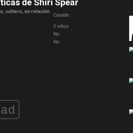
ticas de Shiri Spear
o, soltero, en relación
Casado
2 niños
No
No
ad