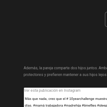
Además, la pareja comparte dos hijos juntos. Amb
protectores y prefieren mantener a sus hijos lejos
Ver esta publicación en Instagram
Más que nada, creo que el # 10yearchallenge muestr
días. #mamá trabajadora #madrehija #timeflies #slee