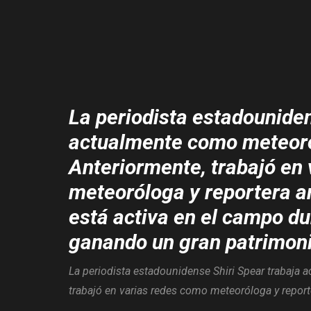
La periodista estadouniden
actualmente como meteoró
Anteriormente, trabajó en
meteoróloga y reportera a
está activa en el campo d
ganando un gran patrimoni
La periodista estadounidense Shiri Spear trabaja
trabajó en varias redes como meteoróloga y repo