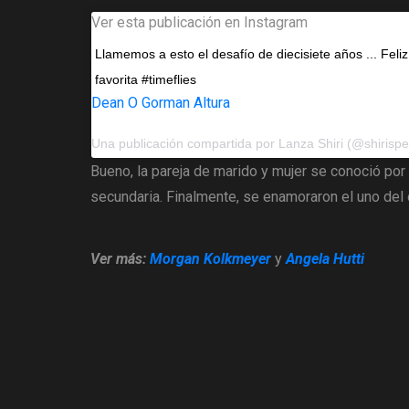
Ver esta publicación en Instagram
Llamemos a esto el desafío de diecisiete años ... Feli
favorita #timeflies
Dean O Gorman Altura
Una publicación compartida por
Lanza Shiri
(@shirispear) el
Bueno, la pareja de marido y mujer se conoció por
secundaria. Finalmente, se enamoraron el uno del 
Ver más:
Morgan Kolkmeyer
y
Angela Hutti