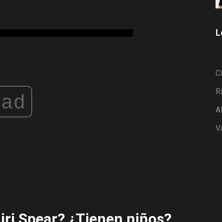
L
C
R
ad
A
V
iri Spear? ¿Tienen niños?